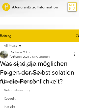
ME
#JungianBitsofInformation
NU
Beitrag
All Posts
Nicholas Toko
All Posts
24. Sept. 2021
9 Min. Lesezeit
Was sind die möglichen
Beständigkeit gegen
Folgen der Selbstisolation
Änderungsmanagement
für die Persönlichkeit?
Künstliche Intelligenz
Automatisierung
Robotik
Instinkt