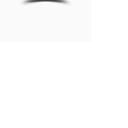
Abonniere meinen YouTube-Kanal
Verbinden Sie sich mit
#JungianBitsofInformation auf LinkedIn