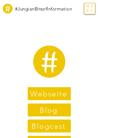
ME
#JungianBitsofInformation
NU
Webseite
Blog
Blogcast