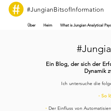
#JungianBitsofInformation
Über
Heim
What is Jungian Analytical Ps
#Jungia
Ein Blog, der sich der E
Dynamik zw
Ich untersuche die fol
◦ So l
◦
Der Einfluss von Automatisier