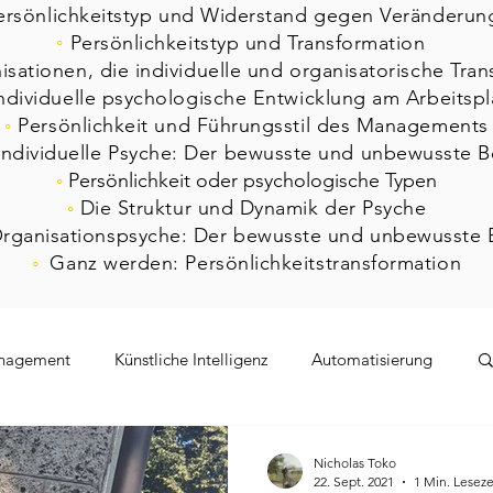
ersönlichkeitstyp und Widerstand gegen Veränderun
◦
Persönlichkeitstyp und Transformation
sationen, die individuelle und organisatorische Tra
ndividuelle psychologische Entwicklung am Arbeitspl
◦
Persönlichkeit und Führungsstil des Managements
individuelle Psyche: Der bewusste und unbewusste B
◦
Persönlichkeit oder psychologische Typen
◦
Die Struktur und Dynamik der Psyche
rganisationspsyche: Der bewusste und unbewusste 
◦
Ganz werden: Persönlichkeitstransformation
nagement
Künstliche Intelligenz
Automatisierung
lex
Covid19
Sperrung
Konflikt am Arbeitsplatz
Nicholas Toko
22. Sept. 2021
1 Min. Leseze