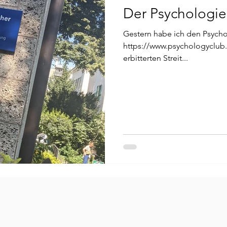
Der Psychologie
Psyche
Bewusst
Psyche
Gestern habe ich den Psycho
https://www.psychologyclub.ch/ 1916 von Carl Jung nac
erbitterten Streit...
lyse
Jungsche Analytische Psychologie