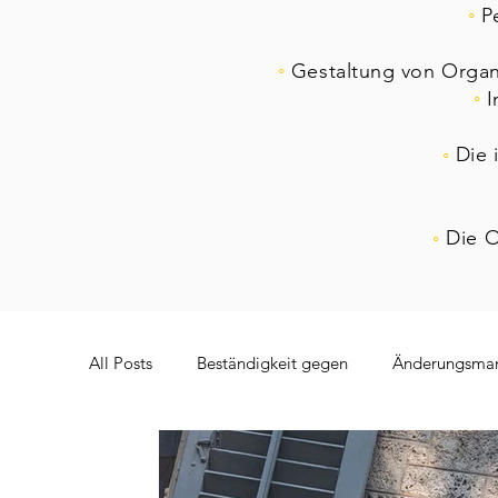
◦
P
◦
Gestaltung von Organi
◦
I
◦
Die 
◦
Die O
All Posts
Beständigkeit gegen
Änderungsma
Robotik
Instinkt
Bürokratie
Komp