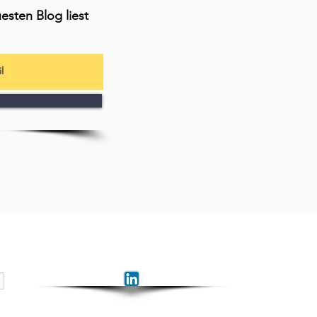
esten Blog liest
nen YouTube-Kanal
Verbinden Sie sich mit #JungianBitsofI
LinkedIn