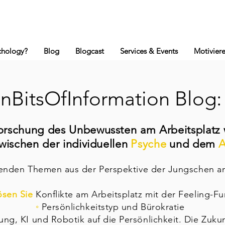
ychology?
Blog
Blogcast
Services & Events
Motivier
nBitsOfInformation Blog
rforschung des Unbewussten am Arbeitsplatz
ischen der individuellen
Psyche
und dem
A
genden Themen aus der Perspektive der Jungschen an
ösen Sie
Konflikte am Arbeitsplatz mit der Feeling-Fu
◦
Persönlichkeitstyp und Bürokratie
ung, KI und Robotik auf die Persönlichkeit. Die Zukun