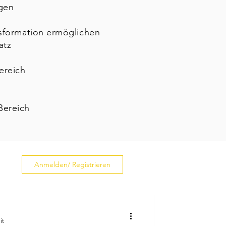
gen
nsformation ermöglichen
atz
ereich
Bereich
Anmelden/ Registrieren
it