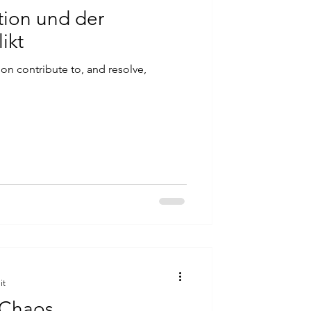
tion und der
ikt
n contribute to, and resolve,
it
 Chaos