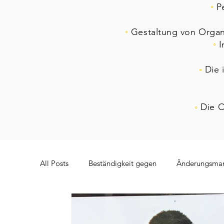
◦
P
◦
Gestaltung von Organi
◦
I
◦
Die 
◦
Die O
All Posts
Beständigkeit gegen
Änderungsma
Robotik
Instinkt
Bürokratie
Komp