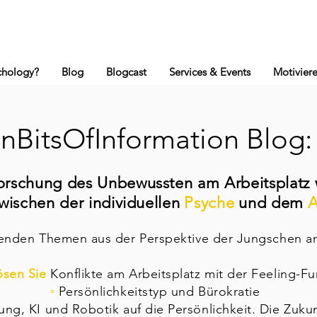
ychology?
Blog
Blogcast
Services & Events
Motivier
nBitsOfInformation Blog
rforschung des Unbewussten am Arbeitsplatz
ischen der individuellen
Psyche
und dem
A
genden Themen aus der Perspektive der Jungschen an
ösen Sie
Konflikte am Arbeitsplatz mit der Feeling-Fu
◦
Persönlichkeitstyp und Bürokratie
ung, KI und Robotik auf die Persönlichkeit. Die Zukun