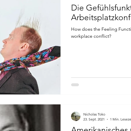
Die Gefühlsfunk
Psyche
Bewusst
Psyche
Arbeitsplatzkonfl
How does the Feeling Functio
lyse
Jungsche Analytische Psychologie
workplace conflict?
Nicholas Toko
23. Sept. 2021
1 Min. Leseze
Amerikanisches