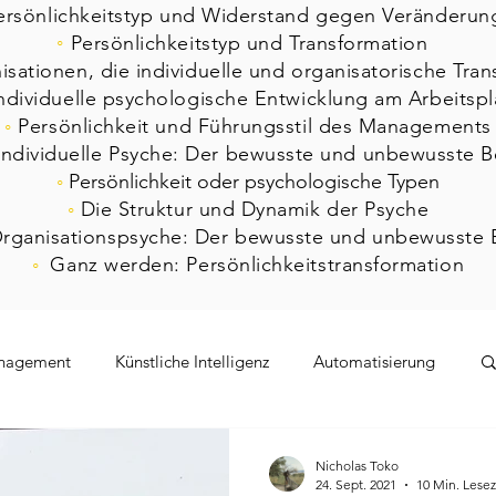
ersönlichkeitstyp und Widerstand gegen Veränderun
◦
Persönlichkeitstyp und Transformation
sationen, die individuelle und organisatorische Tra
ndividuelle psychologische Entwicklung am Arbeitspl
◦
Persönlichkeit und Führungsstil des Managements
individuelle Psyche: Der bewusste und unbewusste B
◦
Persönlichkeit oder psychologische Typen
◦
Die Struktur und Dynamik der Psyche
rganisationspsyche: Der bewusste und unbewusste 
◦
Ganz werden: Persönlichkeitstransformation
nagement
Künstliche Intelligenz
Automatisierung
lex
Covid19
Sperrung
Konflikt am Arbeitsplatz
Nicholas Toko
24. Sept. 2021
10 Min. Lesez