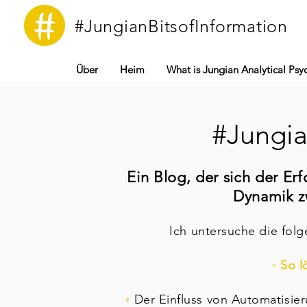
#JungianBitsofInformation
Über
Heim
What is Jungian Analytical Ps
#Jungia
Ein Blog, der sich der E
Dynamik zw
Ich untersuche die fol
◦ So l
◦
Der Einfluss von Automatisier