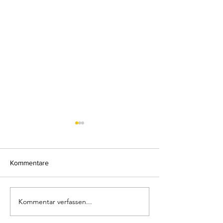
Kommentare
Ego und Archety
Kommentar verfassen...
Persönlichkeit und
Selbstbewusstsein