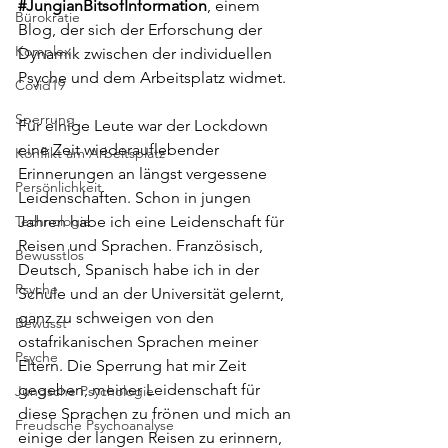
#JungianBitsofInformation
, einem 
Bürokratie
Blog, der sich der Erforschung der 
Komplex
Dynamik zwischen der individuellen 
Psyche und dem Arbeitsplatz widmet.
Covid19
Sperrung
Für einige Leute war der Lockdown 
eine Zeit wiederauflebender 
Konflikt am Arbeitsplatz
Erinnerungen an längst vergessene 
Persönlichkeit
Leidenschaften. Schon in jungen 
Technologie
Jahren habe ich eine Leidenschaft für 
Reisen und Sprachen. Französisch, 
Bewusstlos
Deutsch, Spanisch habe ich in der 
Psyche
Schule und an der Universität gelernt, 
ganz zu schweigen von den 
Bewusst
ostafrikanischen Sprachen meiner 
Psyche
Eltern. Die Sperrung hat mir Zeit 
gegeben, meiner Leidenschaft für 
Jungsche Psychologie
diese Sprachen zu frönen und mich an 
Freudsche Psychoanalyse
einige der langen Reisen zu erinnern, 