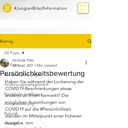
ME
#JungianBitsofInformation
NU
Beitrag
All Posts
Nicholas Toko
All Posts
23. Sept. 2021
1 Min. Lesezeit
Persönlichkeitsbewertung
Beständigkeit gegen
Haben Sie während der Lockerung der 
Änderungsmanagement
COVID19-Beschränkungen etwas 
Künstliche Intelligenz
anderes an Ihnen bemerkt? Die 
möglichen Auswirkungen von 
Automatisierung
COVID19 auf die 
#Persönlichkeit
Robotik
standen im Mittelpunkt einer früheren 
Ausgabe. von 
Instinkt