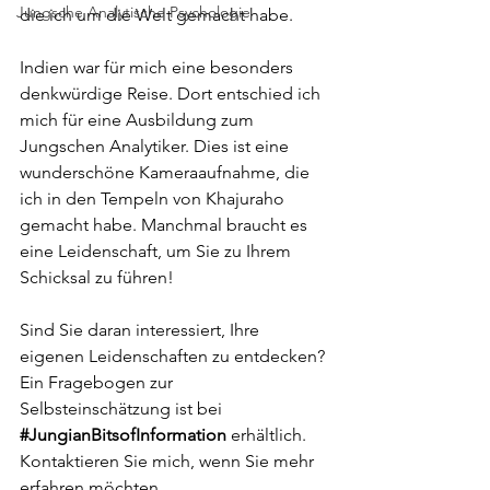
Jungsche Analytische Psychologie
die ich um die Welt gemacht habe.
Indien war für mich eine besonders 
denkwürdige Reise. Dort entschied ich 
mich für eine Ausbildung zum 
Jungschen Analytiker. Dies ist eine 
wunderschöne Kameraaufnahme, die 
ich in den Tempeln von Khajuraho 
gemacht habe. Manchmal braucht es 
eine Leidenschaft, um Sie zu Ihrem 
Schicksal zu führen!
Sind Sie daran interessiert, Ihre 
eigenen Leidenschaften zu entdecken? 
Ein Fragebogen zur 
Selbsteinschätzung ist bei 
#JungianBitsofInformation
 erhältlich. 
Kontaktieren Sie mich, wenn Sie mehr 
erfahren möchten.